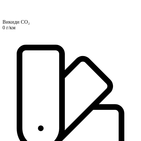
Викиди CO₂
0 г/км